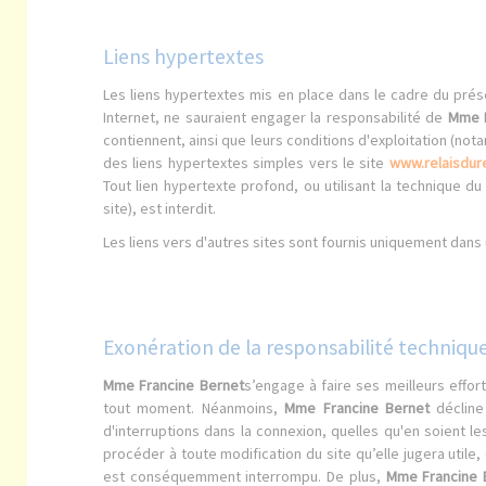
Liens hypertextes
Les liens hypertextes mis en place dans le cadre du prése
Internet, ne sauraient engager la responsabilité de
Mme F
contiennent, ainsi que leurs conditions d'exploitation (not
des liens hypertextes simples vers le site
www.relaisdure
Tout lien hypertexte profond, ou utilisant la technique du
site), est interdit.
Les liens vers d'autres sites sont fournis uniquement dan
Exonération de la responsabilité techniqu
Mme Francine Bernet
s’engage à faire ses meilleurs effor
tout moment. Néanmoins,
Mme Francine Bernet
décline 
d'interruptions dans la connexion, quelles qu'en soient 
procéder à toute modification du site qu’elle jugera utile
est conséquemment interrompu. De plus,
Mme Francine 