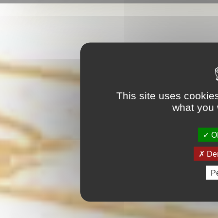
This site uses cookie
what you 
OK
Den
Pe