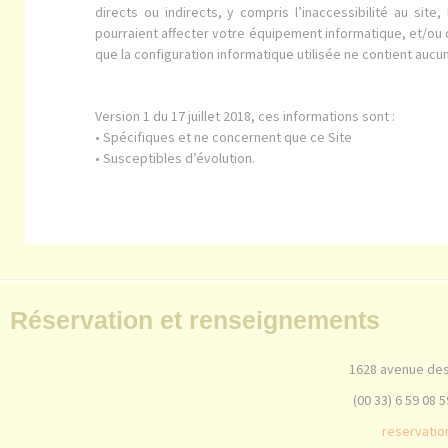
directs ou indirects, y compris l’inaccessibilité au site
pourraient affecter votre équipement informatique, et/ou d
que la configuration informatique utilisée ne contient aucu
Version 1 du 17 juillet 2018, ces informations sont :
• Spécifiques et ne concernent que ce Site
• Susceptibles d’évolution.
Réservation et renseignements
1628 avenue des
(00 33) 6 59 08 5
reservati